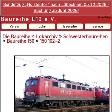
Sonderzug „Holstentor“ nach Lübeck am 05.12.2026 -
Buchung ab Juni 2026!
Baureihe E10 e.V.
Anmelden
Verein
Loks
Baureihe
Service
»
»
Die Baureihe
Lokarchiv
Schwesterbaureihen
»
»
Baureihe 150
150 102–2