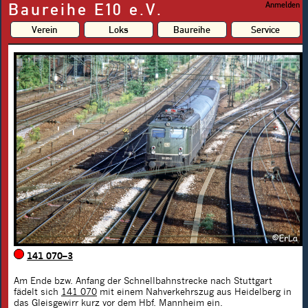
Baureihe E10 e.V.
Anmelden
Verein
Loks
Baureihe
Service
141 070–3
Am Ende bzw. Anfang der Schnellbahnstrecke nach Stuttgart
fädelt sich
141 070
mit einem Nahverkehrszug aus Heidelberg in
das Gleisgewirr kurz vor dem Hbf. Mannheim ein.