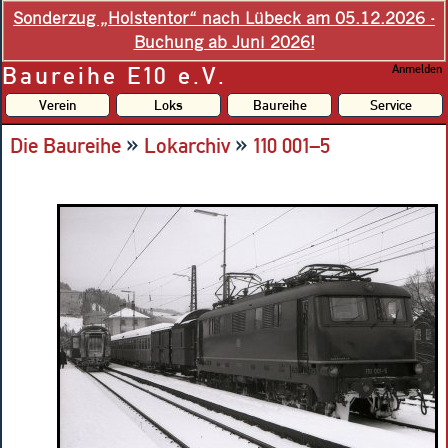
Sonderzug „Holstentor“ nach Lübeck am 05.12.2026 -
Buchung ab Juni 2026!
Baureihe E10 e.V.
Anmelden
Verein
Loks
Baureihe
Service
»
»
Die Baureihe
Lokarchiv
110 001–5