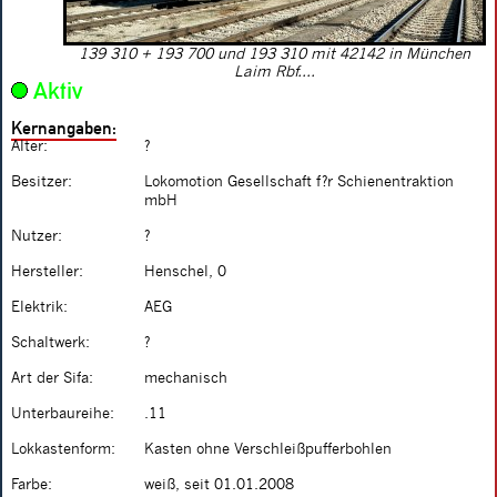
139 310 + 193 700 und 193 310 mit 42142 in München
Laim Rbf....
Aktiv
Kernangaben:
Alter:
?
Besitzer:
Lokomotion Gesellschaft f?r Schienentraktion
mbH
Nutzer:
?
Hersteller:
Henschel, 0
Elektrik:
AEG
Schaltwerk:
?
Art der Sifa:
mechanisch
Unterbaureihe:
.11
Lokkastenform:
Kasten ohne Verschleißpufferbohlen
Farbe:
weiß, seit 01.01.2008