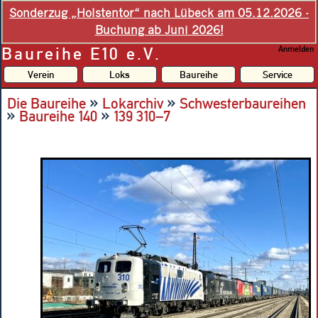
Sonderzug „Holstentor“ nach Lübeck am 05.12.2026 -
Buchung ab Juni 2026!
Baureihe E10 e.V.
Anmelden
Verein
Loks
Baureihe
Service
»
»
Die Baureihe
Lokarchiv
Schwesterbaureihen
»
»
Baureihe 140
139 310–7