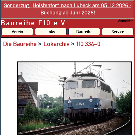
Sonderzug „Holstentor“ nach Lübeck am 05.12.2026 -
Buchung ab Juni 2026!
Baureihe E10 e.V.
Anmelden
Verein
Loks
Baureihe
Service
»
»
Die Baureihe
Lokarchiv
110 334–0