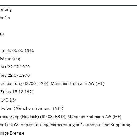
rüfung
hofen
lau
F) bis 05.05.1965
fsteuerung
 bis 22.07.1969
 bis 22.07.1970
cherneuerung (IS700, E2.0), München-Freimann AW (MF)
F) bis 15.12.1971
 140 134
arbeiten (München-Freimann (MF))
erneuerung (Neulack) (IS703, E3.0), München-Freimann AW (MF)
hnfunk-Grundausstattung; Vorbereitung auf automatische Kuppliung
ösige Bremse