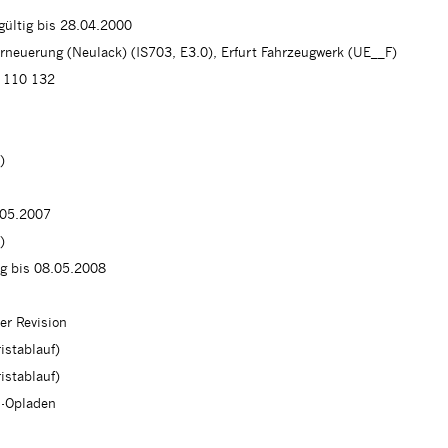
 gültig bis 28.04.2000
erneuerung (Neulack) (IS703, E3.0), Erfurt Fahrzeugwerk (UE__F)
 110 132
)
.05.2007
)
ig bis 08.05.2008
er Revision
istablauf)
istablauf)
n-Opladen