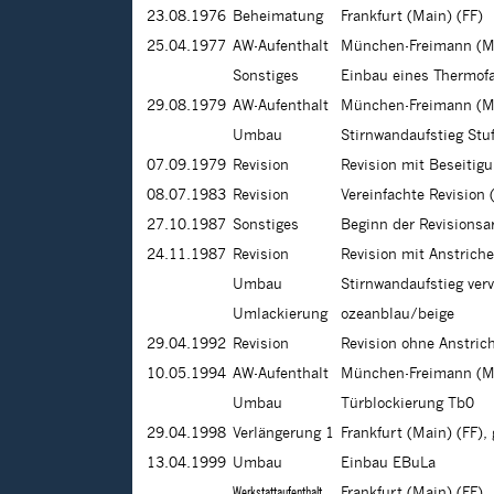
23.08.1976
Beheimatung
Frankfurt (Main) (FF)
25.04.1977
AW-Aufenthalt
München-Freimann (M
Sonstiges
Einbau eines Thermof
29.08.1979
AW-Aufenthalt
München-Freimann (M
Umbau
Stirnwandaufstieg Stu
07.09.1979
Revision
Revision mit Beseitig
08.07.1983
Revision
Vereinfachte Revision
27.10.1987
Sonstiges
Beginn der Revisions
24.11.1987
Revision
Revision mit Anstrich
Umbau
Stirnwandaufstieg verv
Umlackierung
ozeanblau/beige
29.04.1992
Revision
Revision ohne Anstri
10.05.1994
AW-Aufenthalt
München-Freimann (M
Umbau
Türblockierung Tb0
29.04.1998
Verlängerung 1
Frankfurt (Main) (FF),
13.04.1999
Umbau
Einbau EBuLa
Werkstattaufenthalt
Frankfurt (Main) (FF)