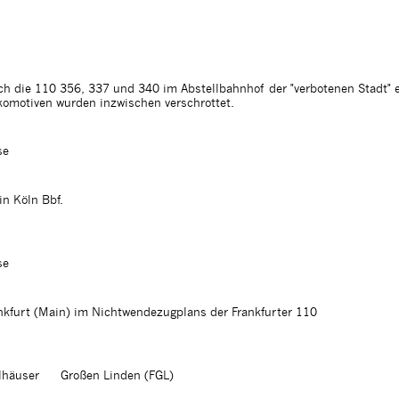
h die 110 356, 337 und 340 im Abstellbahnhof der "verbotenen Stadt" 
Lokomotiven wurden inzwischen verschrottet.
se
n Köln Bbf.
se
nkfurt (Main) im Nichtwendezugplans der Frankfurter 110
lhäuser
Großen Linden (FGL)