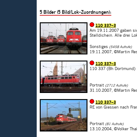
5
Bilder (
5
Bild/Lok-Zuordnungen):
110 337–3
Am 19.11.2007 gaben sic
Stelldichein. Alle drei 
Sonstiges
(5458 Aufrufe)
19.11.2007,
©Martin Re
110 337–3
110 337 (Bh Dortmund) i
Portrait
(2712 Aufrufe)
31.10.2007,
©Martin Re
110 337–3
RE von Giessen nach Fra
Portrait
(81 Aufrufe)
13.10.2004,
©Volker Tha