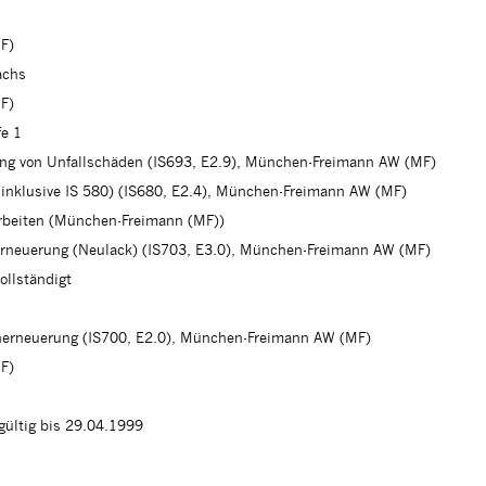
F)
achs
F)
fe 1
ung von Unfallschäden (IS693, E2.9), München-Freimann AW (MF)
 (inklusive IS 580) (IS680, E2.4), München-Freimann AW (MF)
arbeiten (München-Freimann (MF))
erneuerung (Neulack) (IS703, E3.0), München-Freimann AW (MF)
ollständigt
cherneuerung (IS700, E2.0), München-Freimann AW (MF)
F)
 gültig bis 29.04.1999