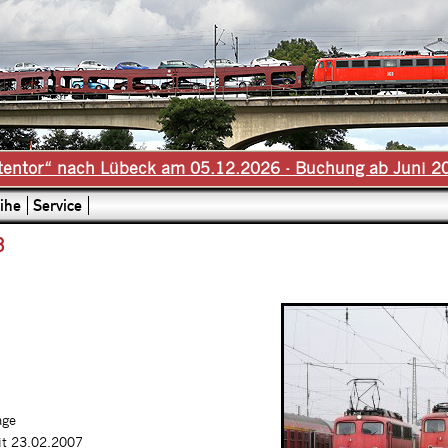
tentor“ nach Lübeck am 05.12.2026 - Buchung ab Juni 2
ihe
Service
3
age
it 23.02.2007