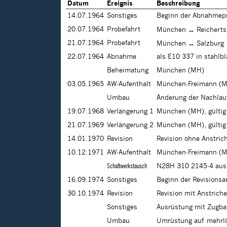
Datum
Ereignis
Beschreibung
14.07.1964
Sonstiges
Beginn der Abnahmep
20.07.1964
Probefahrt
München ↔ Reicherts
21.07.1964
Probefahrt
München ↔ Salzburg
22.07.1964
Abnahme
als E10 337 in stahlb
Beheimatung
München (MH)
03.05.1965
AW-Aufenthalt
München-Freimann (M
Umbau
Änderung der Nachlau
19.07.1968
Verlängerung 1
München (MH), gültig
21.07.1969
Verlängerung 2
München (MH), gültig
14.01.1970
Revision
Revision ohne Anstri
10.12.1971
AW-Aufenthalt
München-Freimann (M
Schaltwerkstausch
N28H 310 2145-4 aus
16.09.1974
Sonstiges
Beginn der Revisions
30.10.1974
Revision
Revision mit Anstrich
Sonstiges
Ausrüstung mit Zugba
Umbau
Umrüstung auf mehrl