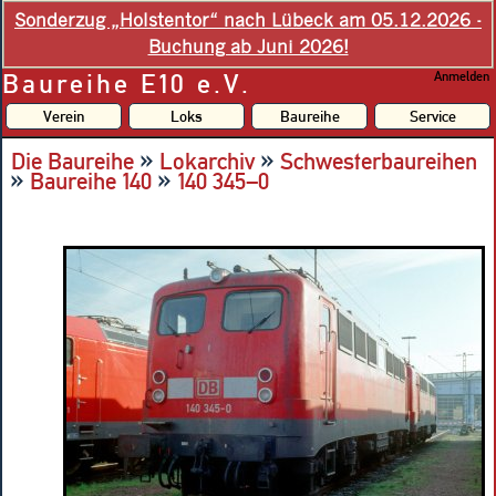
Sonderzug „Holstentor“ nach Lübeck am 05.12.2026 -
Buchung ab Juni 2026!
Baureihe E10 e.V.
Anmelden
Verein
Loks
Baureihe
Service
»
»
Die Baureihe
Lokarchiv
Schwesterbaureihen
»
»
Baureihe 140
140 345–0