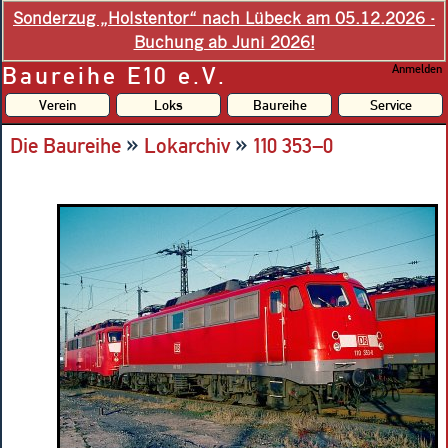
Sonderzug „Holstentor“ nach Lübeck am 05.12.2026 -
Buchung ab Juni 2026!
Baureihe E10 e.V.
Anmelden
Verein
Loks
Baureihe
Service
»
»
Die Baureihe
Lokarchiv
110 353–0