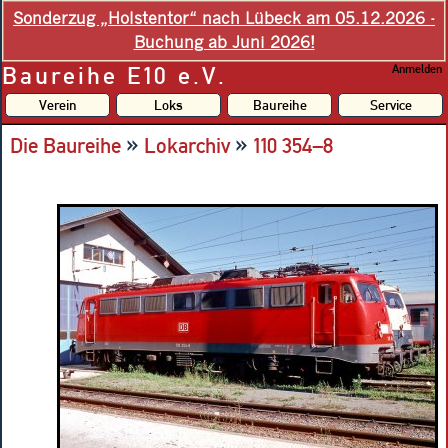
Sonderzug „Holstentor“ nach Lübeck am 05.12.2026 -
Buchung ab Juni 2026!
Baureihe E10 e.V.
Anmelden
Verein
Loks
Baureihe
Service
»
»
Die Baureihe
Lokarchiv
110 354–8