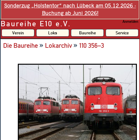
Sonderzug „Holstentor“ nach Lübeck am 05.12.2026 -
Buchung ab Juni 2026!
Baureihe E10 e.V.
Anmelden
Verein
Loks
Baureihe
Service
»
»
Die Baureihe
Lokarchiv
110 356–3