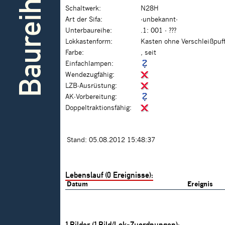
Baureihe
Schaltwerk:
N28H
Art der Sifa:
-unbekannt-
Unterbaureihe:
.1: 001 - ???
Lokkastenform:
Kasten ohne Verschleißpuf
Farbe:
, seit
Einfachlampen:
Wendezugfähig:
LZB-Ausrüstung:
AK-Vorbereitung:
Doppeltraktionsfähig:
Stand: 05.08.2012 15:48:37
Lebenslauf (0 Ereignisse):
Datum
Ereignis
1
Bilder (
1
Bild/Lok-Zuordnungen):