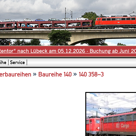
tentor“ nach Lübeck am 05.12.2026 - Buchung ab Juni 2
ihe
Service
»
»
erbaureihen
Baureihe 140
140 358–3