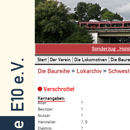
Sonderzug „Hols
Start
Der Verein
Die Lokomotiven
Die Baure
E10 e.V.
»
»
Die Baureihe
Lokarchiv
Schwest
Verschrottet
Kernangaben:
Alter:
?
Besitzer:
?
Nutzer:
?
Hersteller:
?, 0
Elektrik:
?