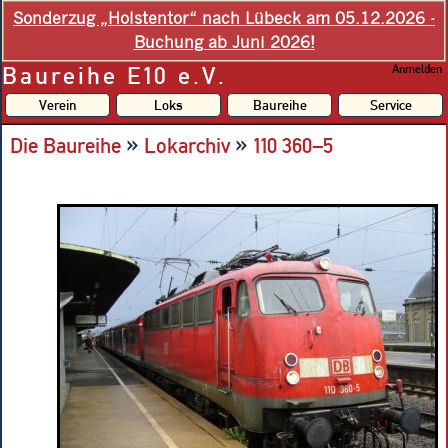
Sonderzug „Holstentor“ nach Lübeck am 05.12.2026 -
Buchung ab Juni 2026!
Baureihe E10 e.V.
Anmelden
Verein
Loks
Baureihe
Service
»
»
Die Baureihe
Lokarchiv
110 360–5