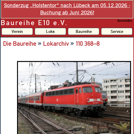
Sonderzug „Holstentor“ nach Lübeck am 05.12.2026 -
Buchung ab Juni 2026!
Baureihe E10 e.V.
Anmelden
Verein
Loks
Baureihe
Service
»
»
Die Baureihe
Lokarchiv
110 368–8