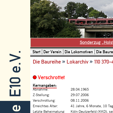
Sonderzug „Hols
Start
Der Verein
Die Lokomotiven
Die Baure
E10 e.V.
»
»
Die Baureihe
Lokarchiv
110 370–
Verschrottet
Kernangaben:
Abnahme:
28.04.1965
Z-Stellung:
29.07.2006
Verschrottung:
08.11.2006
Erreichtes Alter:
41 Jahre, 6 Monate, 10 Ta
Letzte Beheimatung:
Köln-Deutzerfeld (KKD), se