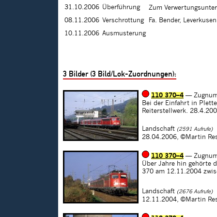
31.10.2006
Überführung
Zum Verwertungsunter
08.11.2006
Verschrottung
Fa. Bender, Leverkuse
10.11.2006
Ausmusterung
3
Bilder (
3
Bild/Lok-Zuordnungen):
110 370–4
— Zugnum
Bei der Einfahrt in Plet
Reiterstellwerk. 28.4.20
Landschaft
(2591 Aufrufe)
28.04.2006,
©Martin Re
110 370–4
— Zugnum
Über Jahre hin gehörte 
370 am 12.11.2004 zwisc
Landschaft
(2676 Aufrufe)
12.11.2004,
©Martin Re