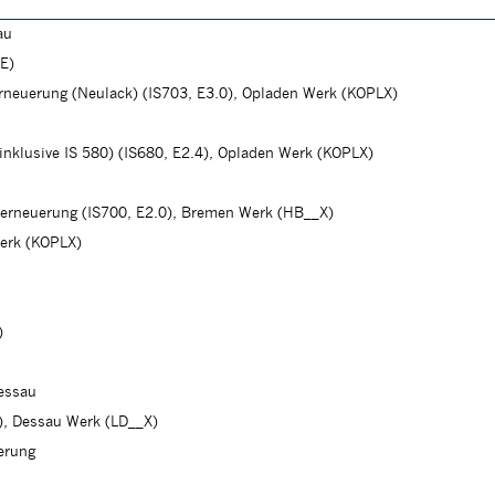
au
E)
erneuerung (Neulack) (IS703, E3.0), Opladen Werk (KOPLX)
(inklusive IS 580) (IS680, E2.4), Opladen Werk (KOPLX)
herneuerung (IS700, E2.0), Bremen Werk (HB__X)
erk (KOPLX)
)
essau
), Dessau Werk (LD__X)
erung