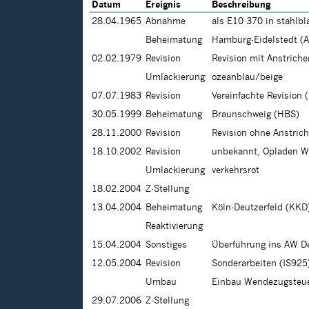
Datum
Ereignis
Beschreibung
28.04.1965
Abnahme
als E10 370 in stahlbl
Beheimatung
Hamburg-Eidelstedt (A
02.02.1979
Revision
Revision mit Anstrich
Umlackierung
ozeanblau/beige
07.07.1983
Revision
Vereinfachte Revision 
30.05.1999
Beheimatung
Braunschweig (HBS)
28.11.2000
Revision
Revision ohne Anstric
18.10.2002
Revision
unbekannt, Opladen W
Umlackierung
verkehrsrot
18.02.2004
Z-Stellung
13.04.2004
Beheimatung
Köln-Deutzerfeld (KKD
Reaktivierung
15.04.2004
Sonstiges
Überführung ins AW D
12.05.2004
Revision
Sonderarbeiten (IS925
Umbau
Einbau Wendezugsteu
29.07.2006
Z-Stellung