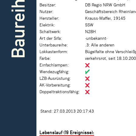
Baureihe
Besitzer:
DB Regio NRW GmbH
Nutzer:
Geschäftsbereich Rheinlan
Hersteller:
Krauss-Maffei, 19145
Elektrik:
SSW
Schaltwerk:
N28H
Art der Sifa:
-unbekannt-
Unterbaureihe:
.3: Alle anderen
Lokkastenform:
Bügelfalte ohne Verschleiß
Farbe:
verkehrsrot, seit 18.10.20
Einfachlampen:
Wendezugfähig:
LZB-Ausrüstung:
AK-Vorbereitung:
Doppeltraktionsfähig:
Stand: 27.03.2013 20:17:43
Lebenslauf (19 Ereignisse):