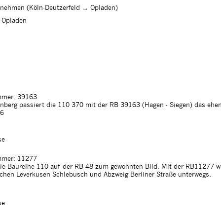
nehmen (Köln-Deutzerfeld → Opladen)
n-Opladen
mer: 39163
tenberg passiert die 110 370 mit der RB 39163 (Hagen - Siegen) das ehe
06
se
mer: 11277
die Baureihe 110 auf der RB 48 zum gewohnten Bild. Mit der RB11277 w
hen Leverkusen Schlebusch und Abzweig Berliner Straße unterwegs.
se