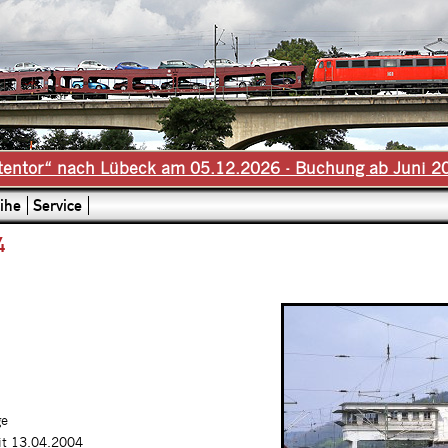
tentor“ nach Lübeck am 05.12.2026 - Buchung ab Juni 2
ihe
Service
4
ge
it 13.04.2004