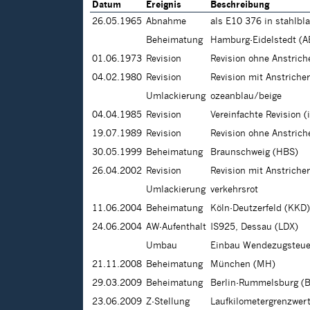
Datum
Ereignis
Beschreibung
26.05.1965
Abnahme
als E10 376 in stahlbl
Beheimatung
Hamburg-Eidelstedt (A
01.06.1973
Revision
Revision ohne Anstric
04.02.1980
Revision
Revision mit Anstriche
Umlackierung
ozeanblau/beige
04.04.1985
Revision
Vereinfachte Revision 
19.07.1989
Revision
Revision ohne Anstric
30.05.1999
Beheimatung
Braunschweig (HBS)
26.04.2002
Revision
Revision mit Anstriche
Umlackierung
verkehrsrot
11.06.2004
Beheimatung
Köln-Deutzerfeld (KKD)
24.06.2004
AW-Aufenthalt
IS925, Dessau (LDX)
Umbau
Einbau Wendezugsteu
21.11.2008
Beheimatung
München (MH)
29.03.2009
Beheimatung
Berlin-Rummelsburg (
23.06.2009
Z-Stellung
Laufkilometergrenzwert