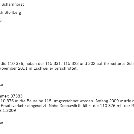
d Scharnhorst
ch Stollberg
e
die 110 376, neben der 115 331, 115 323 und 302 auf ihr weiteres Schi
ovember 2011 in Eschweiler verschrottet.
se
mer: 37383
10 376 in die Baureihe 115 umgezeichnet worden. Anfang 2009 wurde d
rsatzverkehr eingesetzt. Nahe Donauwörth fährt die 110 376 mit der
2.1.2009
se