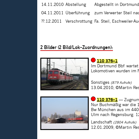
14.11.2010
Abstellung
Abgestellt in Dortmun
04.11.2011
Überführung
zum Verwerter Steil na
??.12.2011
Verschrottung
Fa. Steil, Eschweiler-Au
2
Bilder (
2
Bild/Lok-Zuordnungen):
110 376–1
Im Dortmund Bbf wartet 
Lokomotiven wurden im N
Sonstiges
(879 Aufrufe)
13.04.2010,
©Martin Re
110 376–1
— Zugnum
Nur Buchmäßig war die 1
Bw München aus im 440-E
Ulm nach Regensburg. 1
Landschaft
(2804 Aufrufe)
12.01.2009,
©Martin Re