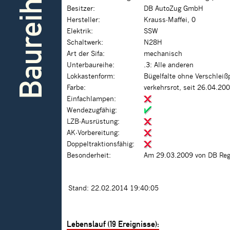
Baureihe
Besitzer:
DB AutoZug GmbH
Hersteller:
Krauss-Maffei, 0
Elektrik:
SSW
Schaltwerk:
N28H
Art der Sifa:
mechanisch
Unterbaureihe:
.3: Alle anderen
Lokkastenform:
Bügelfalte ohne Verschleiß
Farbe:
verkehrsrot, seit 26.04.20
Einfachlampen:
Wendezugfähig:
LZB-Ausrüstung:
AK-Vorbereitung:
Doppeltraktionsfähig:
Besonderheit:
Am 29.03.2009 von DB Reg
Stand: 22.02.2014 19:40:05
Lebenslauf (19 Ereignisse):