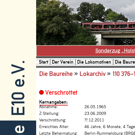
Sonderzug „Hols
Start
Der Verein
Die Lokomotiven
Die Baure
E10 e.V.
»
»
Die Baureihe
Lokarchiv
110 376–
Verschrottet
Kernangaben:
Abnahme:
26.05.1965
Z-Stellung:
23.06.2009
Verschrottung:
??.12.2011
Erreichtes Alter:
46 Jahre, 6 Monate, 4 Tage
Letzte Beheimatung:
Berlin-Rummelsburg (BRGB