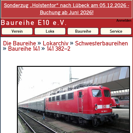
Sonderzug „Holstentor“ nach Lübeck am 05.12.2026 -
Buchung ab Juni 2026!
Baureihe E10 e.V.
Anmelden
Verein
Loks
Baureihe
Service
»
»
Die Baureihe
Lokarchiv
Schwesterbaureihen
»
»
Baureihe 141
141 382–2