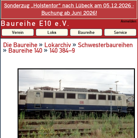
Sonderzug „Holstentor“ nach Lübeck am 05.12.2026 -
Buchung ab Juni 2026!
Baureihe E10 e.V.
Anmelden
Verein
Loks
Baureihe
Service
»
»
Die Baureihe
Lokarchiv
Schwesterbaureihen
»
»
Baureihe 140
140 384–9