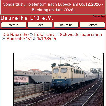
Sonderzug „Holstentor“ nach Lübeck am 05.12.2026 -
Buchung ab Juni 2026!
Baureihe E10 e.V.
Anmelden
Verein
Loks
Baureihe
Service
»
»
Die Baureihe
Lokarchiv
Schwesterbaureihen
»
»
Baureihe 141
141 385–5