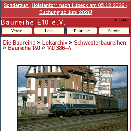
Sonderzug „Holstentor“ nach Lübeck am 05.12.2026 -
Buchung ab Juni 2026!
Baureihe E10 e.V.
Anmelden
Verein
Loks
Baureihe
Service
»
»
Die Baureihe
Lokarchiv
Schwesterbaureihen
»
»
Baureihe 140
140 386–4