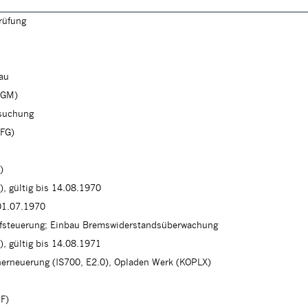
rüfung
n
lau
FGM)
rsuchung
FFG)
)
), gültig bis 14.08.1970
01.07.1970
fsteuerung; Einbau Bremswiderstandsüberwachung
), gültig bis 14.08.1971
herneuerung (IS700, E2.0), Opladen Werk (KOPLX)
F)