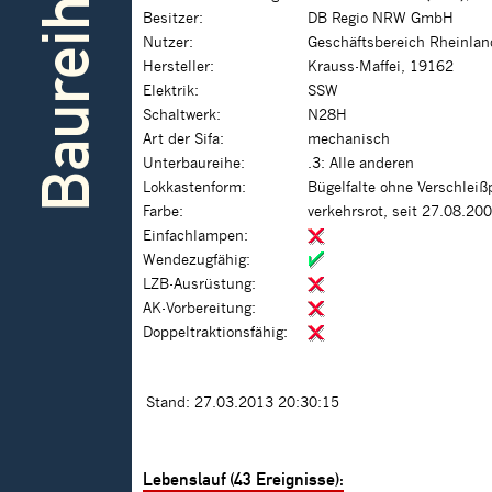
Baureihe
Besitzer:
DB Regio NRW GmbH
Nutzer:
Geschäftsbereich Rheinlan
Hersteller:
Krauss-Maffei, 19162
Elektrik:
SSW
Schaltwerk:
N28H
Art der Sifa:
mechanisch
Unterbaureihe:
.3: Alle anderen
Lokkastenform:
Bügelfalte ohne Verschleiß
Farbe:
verkehrsrot, seit 27.08.20
Einfachlampen:
Wendezugfähig:
LZB-Ausrüstung:
AK-Vorbereitung:
Doppeltraktionsfähig:
Stand: 27.03.2013 20:30:15
Lebenslauf (43 Ereignisse):