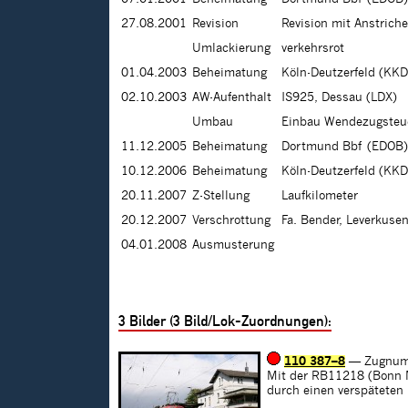
27.08.2001
Revision
Revision mit Anstrich
Umlackierung
verkehrsrot
01.04.2003
Beheimatung
Köln-Deutzerfeld (KKD
02.10.2003
AW-Aufenthalt
IS925, Dessau (LDX)
Umbau
Einbau Wendezugsteu
11.12.2005
Beheimatung
Dortmund Bbf (EDOB)
10.12.2006
Beheimatung
Köln-Deutzerfeld (KKD
20.11.2007
Z-Stellung
Laufkilometer
20.12.2007
Verschrottung
Fa. Bender, Leverkuse
04.01.2008
Ausmusterung
3
Bilder (
3
Bild/Lok-Zuordnungen):
110 387–8
— Zugnum
Mit der RB11218 (Bonn M
durch einen verspäteten 