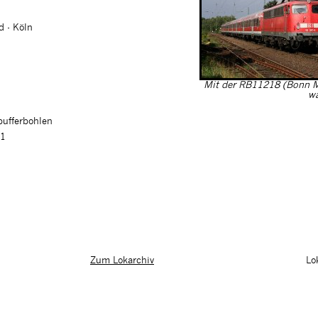
d - Köln
Mit der RB11218 (Bonn 
wa
pufferbohlen
01
Lo
Zum Lokarchiv