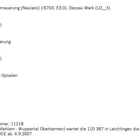
erneuerung (Neulack) (IS703, E3.0), Dessau Werk (LD__X)
)
erung
)
n-Opladen
mer: 11218
ehlem - Wuppertal Oberbarmen) wartet die 110 387 in Leichlingen die
ICE ab. 4.9.2007