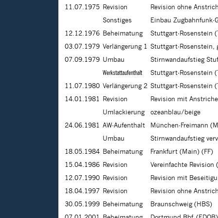
11.07.1975
Revision
Revision ohne Anstri
Sonstiges
Einbau Zugbahnfunk-
12.12.1976
Beheimatung
Stuttgart-Rosenstein 
03.07.1979
Verlängerung 1
Stuttgart-Rosenstein, 
07.09.1979
Umbau
Stirnwandaufstieg Stu
Werkstattaufenthalt
Stuttgart-Rosenstein 
11.07.1980
Verlängerung 2
Stuttgart-Rosenstein (
14.01.1981
Revision
Revision mit Anstrich
Umlackierung
ozeanblau/beige
24.06.1981
AW-Aufenthalt
München-Freimann (M
Umbau
Stirnwandaufstieg verv
18.05.1984
Beheimatung
Frankfurt (Main) (FF)
15.04.1986
Revision
Vereinfachte Revision
12.07.1990
Revision
Revision mit Beseitig
18.04.1997
Revision
Revision ohne Anstric
30.05.1999
Beheimatung
Braunschweig (HBS)
07.01.2001
Beheimatung
Dortmund Bbf (EDOB)