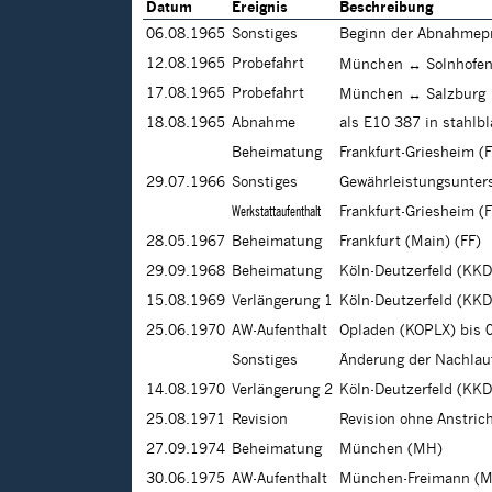
Datum
Ereignis
Beschreibung
06.08.1965
Sonstiges
Beginn der Abnahmep
12.08.1965
Probefahrt
München ↔ Solnhofe
17.08.1965
Probefahrt
München ↔ Salzburg
18.08.1965
Abnahme
als E10 387 in stahlb
Beheimatung
Frankfurt-Griesheim (
29.07.1966
Sonstiges
Gewährleistungsunte
Werkstattaufenthalt
Frankfurt-Griesheim (
28.05.1967
Beheimatung
Frankfurt (Main) (FF)
29.09.1968
Beheimatung
Köln-Deutzerfeld (KKD
15.08.1969
Verlängerung 1
Köln-Deutzerfeld (KKD
25.06.1970
AW-Aufenthalt
Opladen (KOPLX) bis 
Sonstiges
Änderung der Nachlau
14.08.1970
Verlängerung 2
Köln-Deutzerfeld (KKD
25.08.1971
Revision
Revision ohne Anstric
27.09.1974
Beheimatung
München (MH)
30.06.1975
AW-Aufenthalt
München-Freimann (M