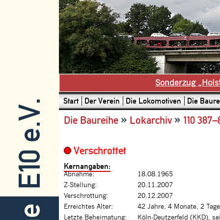
Sonderzug „Hols
Start
Der Verein
Die Lokomotiven
Die Baure
E10 e.V.
»
»
Die Baureihe
Lokarchiv
110 387–
Verschrottet
Kernangaben:
Abnahme:
18.08.1965
Z-Stellung:
20.11.2007
Verschrottung:
20.12.2007
Erreichtes Alter:
42 Jahre, 4 Monate, 2 Tage
Letzte Beheimatung:
Köln-Deutzerfeld (KKD), se