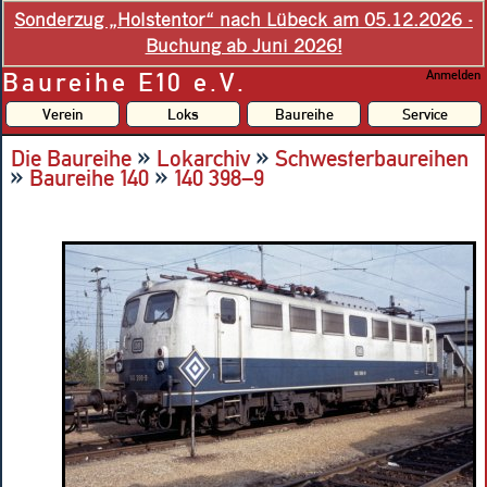
Sonderzug „Holstentor“ nach Lübeck am 05.12.2026 -
Buchung ab Juni 2026!
Baureihe E10 e.V.
Anmelden
Verein
Loks
Baureihe
Service
»
»
Die Baureihe
Lokarchiv
Schwesterbaureihen
»
»
Baureihe 140
140 398–9