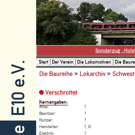
Sonderzug „Hols
Start
Der Verein
Die Lokomotiven
Die Baure
E10 e.V.
»
»
Die Baureihe
Lokarchiv
Schwest
Verschrottet
Kernangaben:
Alter:
?
Besitzer:
?
Nutzer:
?
Hersteller:
?, 0
Elektrik:
?