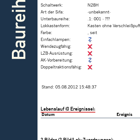
Baureihe
Schaltwerk:
N28H
Art der Sifa:
-unbekannt-
Unterbaureihe:
.1: 001 - ???
Lokkastenform:
Kasten ohne Verschleißpuf
Farbe:
, seit
Einfachlampen:
Wendezugfähig:
LZB-Ausrüstung:
AK-Vorbereitung:
Doppeltraktionsfähig:
Stand: 05.08.2012 15:48:37
Lebenslauf (0 Ereignisse):
Datum
Ereignis
2
Bilder (
2
Bild/Lok-Zuordnungen):