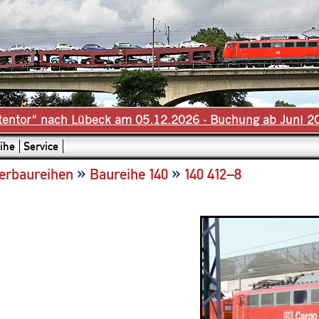
tentor“ nach Lübeck am 05.12.2026 - Buchung ab Juni 2
ihe
Service
»
»
erbaureihen
Baureihe 140
140 412–8