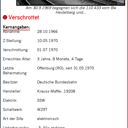
Am 30.9.1969 begegnen sich die 110 433 vom Bw
Heidelberg und...
Verschrottet
Kernangaben:
Abnahme:
28.10.1966
Z-Stellung:
10.05.1970
Verschrottung:
01.07.1970
Erreichtes Alter:
3 Jahre, 8 Monate, 4 Tage
Letzte
Offenburg (RO), seit 31.05.1970
Beheimatung:
Besitzer:
Deutsche Bundesbahn
Hersteller:
Krauss-Maffei, 19208
Elektrik:
SSW
Schaltwerk:
W29T
Art der Sifa:
elektronisch
Unterbaureihe:
.3: Alle anderen