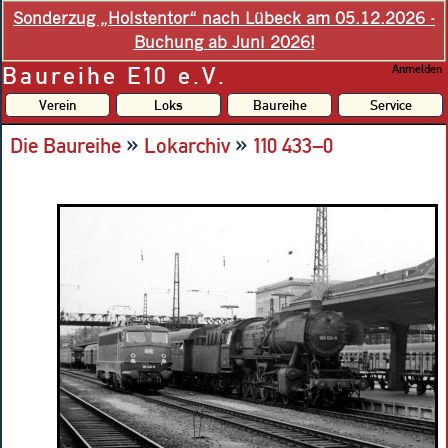
Sonderzug „Holstentor“ nach Lübeck am 05.12.2026 -
Buchung ab Juni 2026!
Baureihe E10 e.V.
Anmelden
Verein
Loks
Baureihe
Service
»
»
Die Baureihe
Lokarchiv
110 433–0