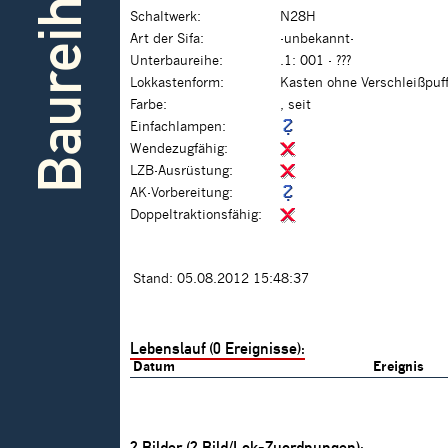
Baureihe
Schaltwerk:
N28H
Art der Sifa:
-unbekannt-
Unterbaureihe:
.1: 001 - ???
Lokkastenform:
Kasten ohne Verschleißpuf
Farbe:
, seit
Einfachlampen:
Wendezugfähig:
LZB-Ausrüstung:
AK-Vorbereitung:
Doppeltraktionsfähig:
Stand: 05.08.2012 15:48:37
Lebenslauf (0 Ereignisse):
Datum
Ereignis
2
Bilder (
2
Bild/Lok-Zuordnungen):