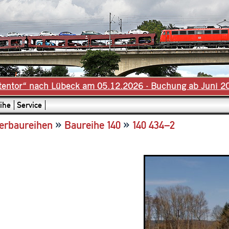
tentor“ nach Lübeck am 05.12.2026 - Buchung ab Juni 2
ihe
Service
»
»
erbaureihen
Baureihe 140
140 434–2