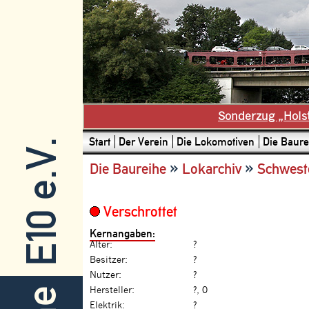
Sonderzug „Hols
Start
Der Verein
Die Lokomotiven
Die Baure
E10 e.V.
»
»
Die Baureihe
Lokarchiv
Schwest
Verschrottet
Kernangaben:
Alter:
?
Besitzer:
?
Nutzer:
?
Hersteller:
?, 0
Elektrik:
?