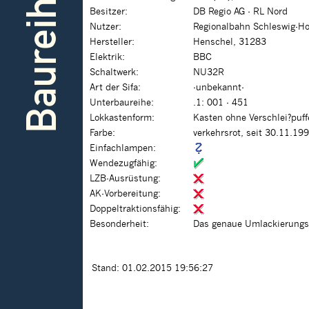
Baureihe
Besitzer:
DB Regio AG - RL Nord
Nutzer:
Regionalbahn Schleswig-Hol
Hersteller:
Henschel, 31283
Elektrik:
BBC
Schaltwerk:
NU32R
Art der Sifa:
-unbekannt-
Unterbaureihe:
.1: 001 - 451
Lokkastenform:
Kasten ohne Verschlei?puf
Farbe:
verkehrsrot, seit 30.11.19
Einfachlampen:
Wendezugfähig:
LZB-Ausrüstung:
AK-Vorbereitung:
Doppeltraktionsfähig:
Besonderheit:
Das genaue Umlackierungsda
Stand: 01.02.2015 19:56:27