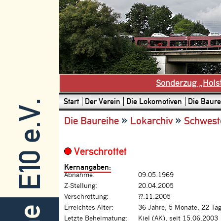
Sonderzug „Hols
Start
Der Verein
Die Lokomotiven
Die Baure
E10 e.V.
»
»
Die Baureihe
Lokarchiv
Schwest
Verschrottet
Kernangaben:
Abnahme:
09.05.1969
Z-Stellung:
20.04.2005
Verschrottung:
??.11.2005
Erreichtes Alter:
36 Jahre, 5 Monate, 22 Ta
Letzte Beheimatung:
Kiel (AK), seit 15.06.2003