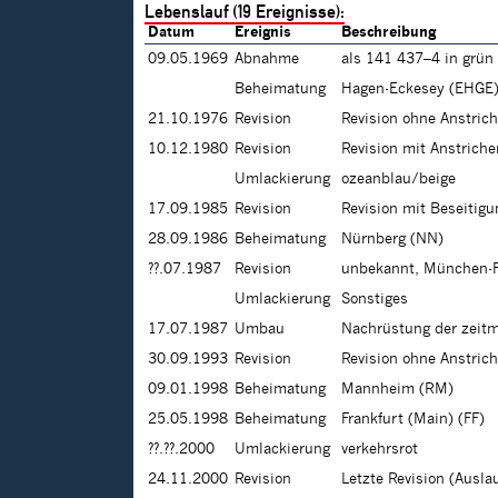
Lebenslauf (19 Ereignisse):
Datum
Ereignis
Beschreibung
09.05.1969
Abnahme
als 141 437–4 in grün
Beheimatung
Hagen-Eckesey (EHGE
21.10.1976
Revision
Revision ohne Anstric
10.12.1980
Revision
Revision mit Anstrich
Umlackierung
ozeanblau/beige
17.09.1985
Revision
Revision mit Beseitig
28.09.1986
Beheimatung
Nürnberg (NN)
??.07.1987
Revision
unbekannt, München-
Umlackierung
Sonstiges
17.07.1987
Umbau
Nachrüstung der zeit
30.09.1993
Revision
Revision ohne Anstric
09.01.1998
Beheimatung
Mannheim (RM)
25.05.1998
Beheimatung
Frankfurt (Main) (FF)
??.??.2000
Umlackierung
verkehrsrot
24.11.2000
Revision
Letzte Revision (Ausl