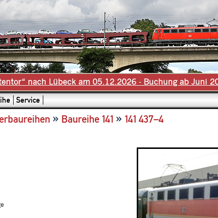
tentor“ nach Lübeck am 05.12.2026 - Buchung ab Juni 2
ihe
Service
»
»
erbaureihen
Baureihe 141
141 437–4
ge