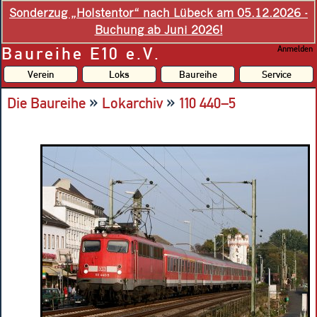
Sonderzug „Holstentor“ nach Lübeck am 05.12.2026 -
Buchung ab Juni 2026!
Baureihe E10 e.V.
Anmelden
Verein
Loks
Baureihe
Service
»
»
Die Baureihe
Lokarchiv
110 440–5