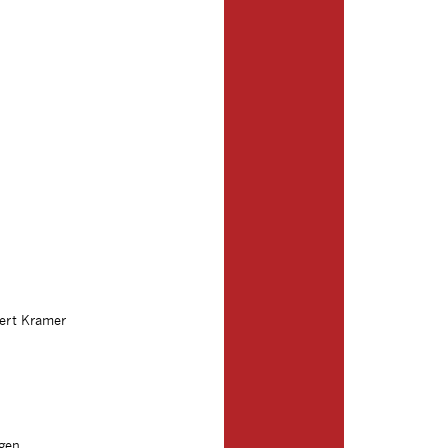
bert Kramer
agen