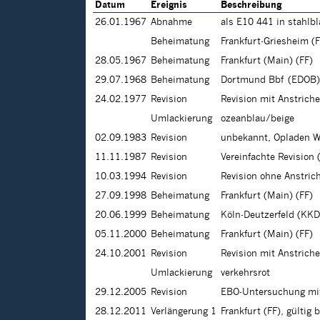
Datum
Ereignis
Beschreibung
26.01.1967
Abnahme
als E10 441 in stahlb
Beheimatung
Frankfurt-Griesheim (
28.05.1967
Beheimatung
Frankfurt (Main) (FF)
29.07.1968
Beheimatung
Dortmund Bbf (EDOB)
24.02.1977
Revision
Revision mit Anstrich
Umlackierung
ozeanblau/beige
02.09.1983
Revision
unbekannt, Opladen W
11.11.1987
Revision
Vereinfachte Revision 
10.03.1994
Revision
Revision ohne Anstric
27.09.1998
Beheimatung
Frankfurt (Main) (FF)
20.06.1999
Beheimatung
Köln-Deutzerfeld (KKD
05.11.2000
Beheimatung
Frankfurt (Main) (FF)
24.10.2001
Revision
Revision mit Anstrich
Umlackierung
verkehrsrot
29.12.2005
Revision
EBO-Untersuchung mit
28.12.2011
Verlängerung 1
Frankfurt (FF), gültig b