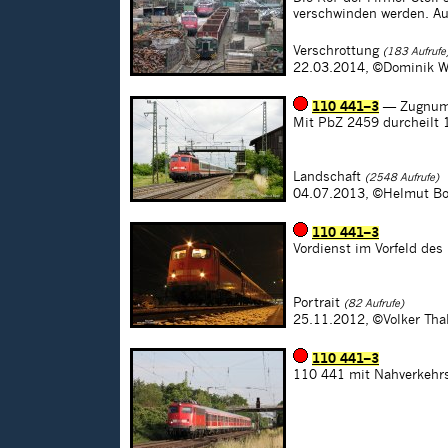
verschwinden werden. Au
Verschrottung
(183 Aufrufe
22.03.2014,
©Dominik W
110 441–3
— Zugnum
Mit PbZ 2459 durcheilt 
Landschaft
(2548 Aufrufe)
04.07.2013,
©Helmut Bo
110 441–3
Vordienst im Vorfeld de
Portrait
(82 Aufrufe)
25.11.2012,
©Volker Tha
110 441–3
110 441 mit Nahverkehr