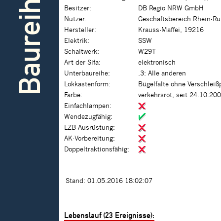
Baureihe
Besitzer:
DB Regio NRW GmbH
Nutzer:
Geschäftsbereich Rhein-Ru
Hersteller:
Krauss-Maffei, 19216
Elektrik:
SSW
Schaltwerk:
W29T
Art der Sifa:
elektronisch
Unterbaureihe:
.3: Alle anderen
Lokkastenform:
Bügelfalte ohne Verschleiß
Farbe:
verkehrsrot, seit 24.10.20
Einfachlampen:
Wendezugfähig:
LZB-Ausrüstung:
AK-Vorbereitung:
Doppeltraktionsfähig:
Stand: 01.05.2016 18:02:07
Lebenslauf (23 Ereignisse):