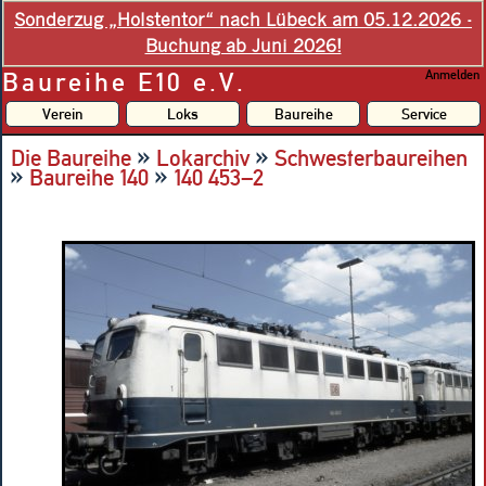
Sonderzug „Holstentor“ nach Lübeck am 05.12.2026 -
Buchung ab Juni 2026!
Baureihe E10 e.V.
Anmelden
Verein
Loks
Baureihe
Service
»
»
Die Baureihe
Lokarchiv
Schwesterbaureihen
»
»
Baureihe 140
140 453–2