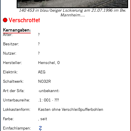
140 453 in blau/beiger Lsckierung am 21.07.1996 im Bw.
Mannheim....
Verschrottet
Kernangaben:
Alter:
?
Besitzer:
?
Nutzer:
?
Hersteller:
Henschel, 0
Elektrik:
AEG
Schaltwerk:
NO32R
Art der Sifa:
-unbekannt-
Unterbaureihe:
.1: 001 - ???
Lokkastenform:
Kasten ohne Verschleißpufferbohlen
Farbe:
, seit
Einfachlampen: