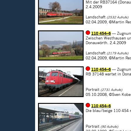
Mit der RB37164 (Donauw
2.4.2009
Landschaft
(2532 Aufrufe)
02.04.2009,
©Martin Re
110 454–6
— Zugnum
Zwischen Westhausen un
Donauwörth. 2.4.2009
Landschaft
(2179 Aufrufe)
02.04.2009,
©Martin Re
110 454–6
— Zugnum
RB 37148 wartet in Dona
Portrait
(2731 Aufrufe)
05.10.2008,
©Sven Kobe
110 454–6
Die blau/beige 110 454 
Portrait
(90 Aufrufe)