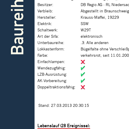
Baureihe
Besitzer:
DB Regio AG - RL Nieders
Verbleib:
Abgestellt in Braunschweig
Hersteller:
Krauss-Maffei, 19229
Elektrik:
SSW
Schaltwerk:
W29T
Art der Sifa:
elektronisch
Unterbaureihe:
.3: Alle anderen
Lokkastenform:
Bügelfalte ohne Verschleiß
Farbe:
verkehrsrot, seit 11.01.20
Einfachlampen:
Wendezugfähig:
LZB-Ausrüstung:
AK-Vorbereitung:
Doppeltraktionsfähig:
Stand: 27.03.2013 20:30:15
Lebenslauf (28 Ereignisse):