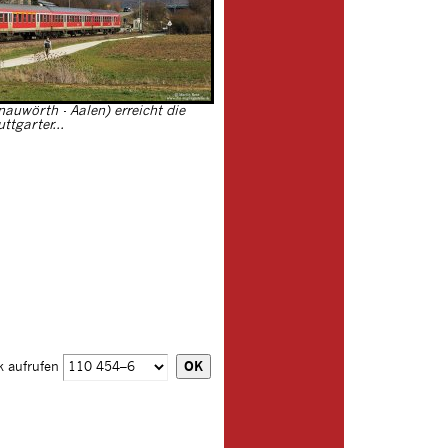
auwörth - Aalen) erreicht die
uttgarter...
k aufrufen