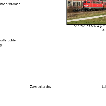
achsen/Bremen
Mit der RB37164 (Don
St
pufferbohlen
00
Lo
Zum Lokarchiv