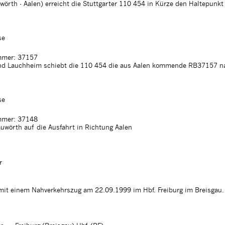
örth - Aalen) erreicht die Stuttgarter 110 454 in Kürze den Haltepunk
se
mer: 37157
d Lauchheim schiebt die 110 454 die aus Aalen kommende RB37157 n
se
mer: 37148
uwörth auf die Ausfahrt in Richtung Aalen
r
mit einem Nahverkehrszug am 22.09.1999 im Hbf. Freiburg im Breisgau.