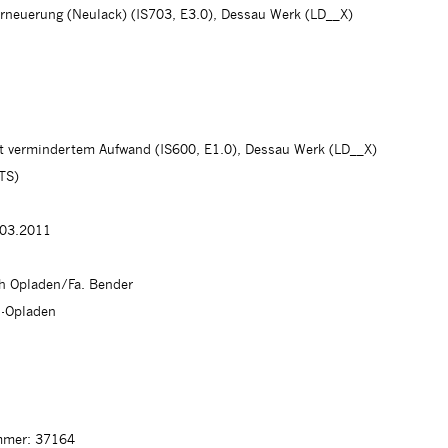
erneuerung (Neulack) (IS703, E3.0), Dessau Werk (LD__X)
 vermindertem Aufwand (IS600, E1.0), Dessau Werk (LD__X)
(TS)
.03.2011
ch Opladen/Fa. Bender
n-Opladen
mer: 37164