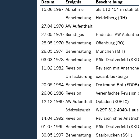
Datum
Ereignis
Beschreibung
15.06.1967
Abnahme
als E10 454 in stahlb
Beheimatung
Heidelberg (RH)
27.04.1970
AW-Aufenthalt
27.05.1970
Sonstiges
Ende des AW-Aufentha
28.05.1970
Beheimatung
Offenburg (RO)
26.05.1974
Beheimatung
München (MH)
03.03.1978
Beheimatung
Köln-Deutzerfeld (KKD
11.02.1982
Revision
Revision mit Anstrich
Umlackierung
ozeanblau/beige
20.05.1984
Beheimatung
Dortmund Bbf (EDOB)
26.06.1986
Revision
Vereinfachte Revision 
12.12.1990
AW-Aufenthalt
Opladen (KOPLX)
Schaltwerkstausch
W29T 312 4040-1 aus
14.04.1992
Revision
Revision ohne Anstric
01.07.1995
Beheimatung
Köln-Deutzerfeld (KKD
30.05.1997
Beheimatung
Saarbrücken (SSH)