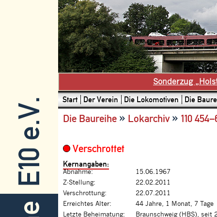
Sonderzug „Hols
Start
Der Verein
Die Lokomotiven
Die Baure
E10 e.V.
»
»
Die Baureihe
Lokarchiv
110 454–
Verschrottet
Kernangaben:
Abnahme:
15.06.1967
Z-Stellung:
22.02.2011
Verschrottung:
22.07.2011
Erreichtes Alter:
44 Jahre, 1 Monat, 7 Tage
Letzte Beheimatung:
Braunschweig (HBS), seit 