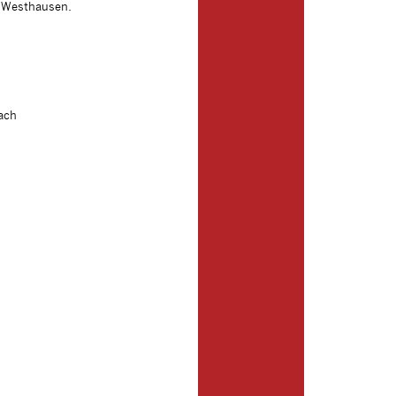
t Westhausen.
ach