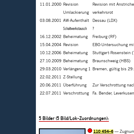
11.01.2000
Revision
Revision mit Anstrich
Umlackierung
verkehrsrot
03.08.2001
AW-Aufenthalt
Dessau (LDX)
Schaltwerkstausch
?
16.12.2002
Beheimatung
Freiburg (RF)
15.04.2004
Revision
EBO-Untersuchung mit
10.12.2006
Beheimatung
Stuttgart-Rosenstein 
27.10.2009
Beheimatung
Braunschweig (HBS)
29.03.2010
Verlängerung 1
Bremen, gültig bis 29
22.02.2011
Z-Stellung
20.06.2011
Überführung
Zur Verschrottung na
22.07.2011
Verschrottung
Fa. Bender, Leverkuse
5
Bilder (
5
Bild/Lok-Zuordnungen):
110 454–6
— Zugnum