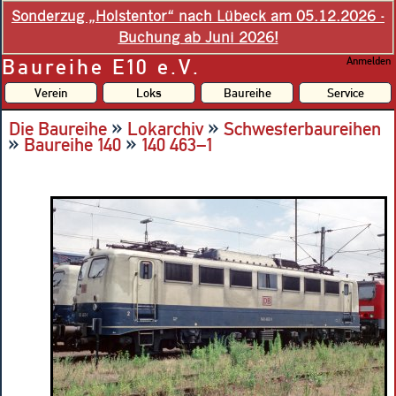
Sonderzug „Holstentor“ nach Lübeck am 05.12.2026 -
Buchung ab Juni 2026!
Baureihe E10 e.V.
Anmelden
Verein
Loks
Baureihe
Service
»
»
Die Baureihe
Lokarchiv
Schwesterbaureihen
»
»
Baureihe 140
140 463–1