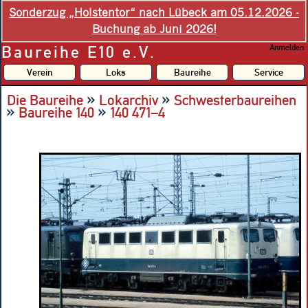
Sonderzug „Holstentor“ nach Lübeck am 05.12.2026 -
Buchung ab Juni 2026!
Baureihe E10 e.V.
Anmelden
Verein
Loks
Baureihe
Service
»
»
Die Baureihe
Lokarchiv
Schwesterbaureihen
»
»
Baureihe 140
140 471–4