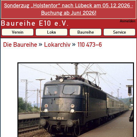
Sonderzug „Holstentor“ nach Lübeck am 05.12.2026 -
Buchung ab Juni 2026!
Baureihe E10 e.V.
Anmelden
Verein
Loks
Baureihe
Service
»
»
Die Baureihe
Lokarchiv
110 473–6