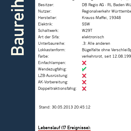
Baureihe
Besitzer:
DB Regio AG - RL Baden-W
Nutzer:
Regionalverkehr Württember
Hersteller:
Krauss-Maffei, 19348
Elektrik:
SSW
Schaltwerk:
W29T
Art der Sifa:
elektronisch
Unterbaureihe:
.3: Alle anderen
Lokkastenform:
Bügelfalte ohne Verschleiß
Farbe:
verkehrsrot, seit 12.08.19
Einfachlampen:
Wendezugfähig:
LZB-Ausrüstung:
AK-Vorbereitung:
Doppeltraktionsfähig:
Stand: 30.05.2013 20:45:12
Lebenslauf (17 Ereignisse):