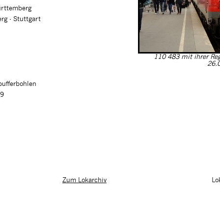
ürttemberg
g - Stuttgart
110 483 mit ihrer R
26.0
pufferbohlen
99
Lo
Zum Lokarchiv