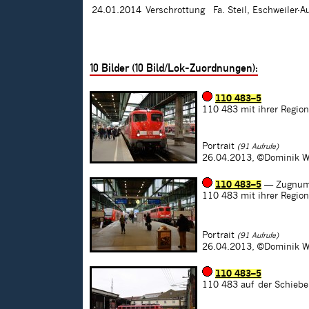
24.01.2014
Verschrottung
Fa. Steil, Eschweiler-A
10
Bilder (
10
Bild/Lok-Zuordnungen):
110 483–5
110 483 mit ihrer Regio
Portrait
(91 Aufrufe)
26.04.2013,
©Dominik W
110 483–5
— Zugnum
110 483 mit ihrer Regio
Portrait
(91 Aufrufe)
26.04.2013,
©Dominik W
110 483–5
110 483 auf der Schiebe