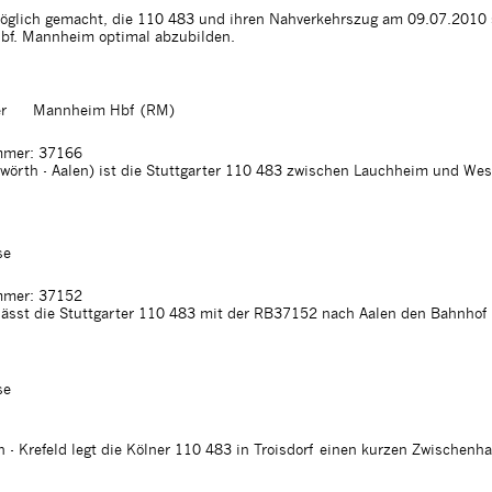
 möglich gemacht, die 110 483 und ihren Nahverkehrszug am 09.07.2010
 Hbf. Mannheim optimal abzubilden.
r
Mannheim Hbf (RM)
mer: 37166
örth - Aalen) ist die Stuttgarter 110 483 zwischen Lauchheim und We
se
mer: 37152
lässt die Stuttgarter 110 483 mit der RB37152 nach Aalen den Bahnhof
se
 Krefeld legt die Kölner 110 483 in Troisdorf einen kurzen Zwischenhal