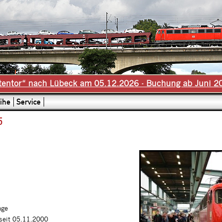
tentor“ nach Lübeck am 05.12.2026 - Buchung ab Juni 2
ihe
Service
5
age
 seit 05.11.2000