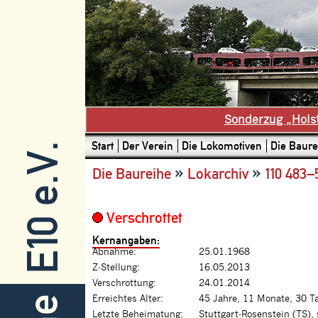
Sonderzug „Hols
Start
Der Verein
Die Lokomotiven
Die Baure
E10 e.V.
»
»
Die Baureihe
Lokarchiv
110 483–
Verschrottet
Kernangaben:
Abnahme:
25.01.1968
Z-Stellung:
16.05.2013
Verschrottung:
24.01.2014
Erreichtes Alter:
45 Jahre, 11 Monate, 30 T
Letzte Beheimatung:
Stuttgart-Rosenstein (TS),