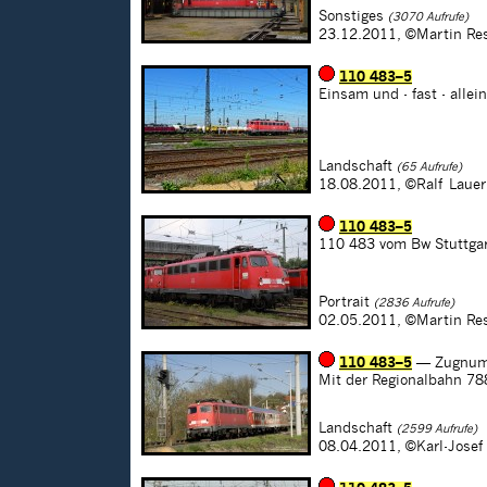
Sonstiges
(3070 Aufrufe)
23.12.2011,
©Martin Re
110 483–5
Einsam und - fast - alle
Landschaft
(65 Aufrufe)
18.08.2011,
©Ralf Lauer
110 483–5
110 483 vom Bw Stuttgart
Portrait
(2836 Aufrufe)
02.05.2011,
©Martin Re
110 483–5
— Zugnum
Mit der Regionalbahn 788
Landschaft
(2599 Aufrufe)
08.04.2011,
©Karl-Jose