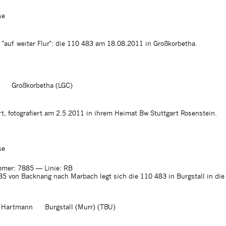
se
in "auf weiter Flur": die 110 483 am 18.08.2011 in Großkorbetha.
Großkorbetha (LGC)
, fotografiert am 2.5.2011 in ihrem Heimat Bw Stuttgart Rosenstein.
se
mer: 7885
— Linie: RB
5 von Backnang nach Marbach legt sich die 110 483 in Burgstall in die
f Hartmann
Burgstall (Murr) (TBU)