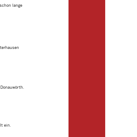
 schon lange
sterhausen
 Donauwörth.
t ein.