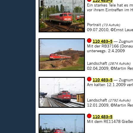
110 483–5
Ein starkes Tele hat es
vor ihrem Eintreffen im
Portrait
(73 Aufrufe)
09.07.2010,
©Ernst Laue
110 483–5
— Zugnum
Mit der RB37166 (Donauw
unterwegs. 2.4.2009
Landschaft
(2874 Aufrufe)
02.04.2009,
©Martin Re
110 483–5
— Zugnum
Am kalten 12.1.2009 ver
Landschaft
(2792 Aufrufe)
12.01.2009,
©Martin Re
110 483–5
Mit dem RE11478 Gießen -