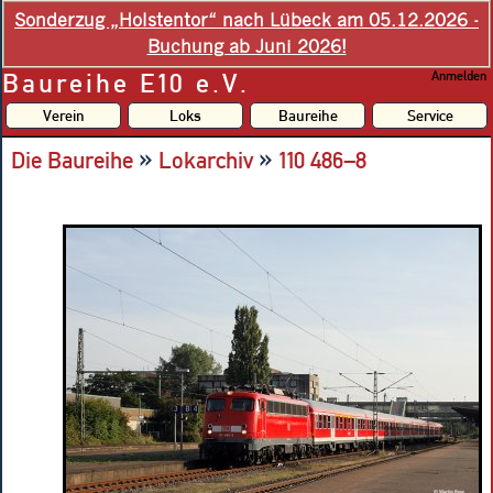
Sonderzug „Holstentor“ nach Lübeck am 05.12.2026 -
Buchung ab Juni 2026!
Baureihe E10 e.V.
Anmelden
Verein
Loks
Baureihe
Service
»
»
Die Baureihe
Lokarchiv
110 486–8