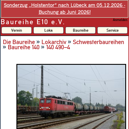
Sonderzug „Holstentor“ nach Lübeck am 05.12.2026 -
Buchung ab Juni 2026!
Baureihe E10 e.V.
Anmelden
Verein
Loks
Baureihe
Service
»
»
Die Baureihe
Lokarchiv
Schwesterbaureihen
»
»
Baureihe 140
140 490–4