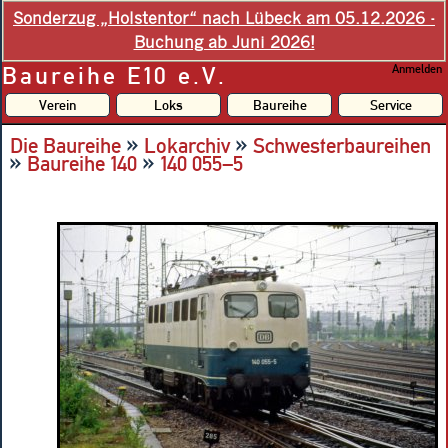
Sonderzug „Holstentor“ nach Lübeck am 05.12.2026 -
Buchung ab Juni 2026!
Baureihe E10 e.V.
Anmelden
Verein
Loks
Baureihe
Service
»
»
Die Baureihe
Lokarchiv
Schwesterbaureihen
»
»
Baureihe 140
140 055–5