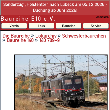
Sonderzug „Holstentor“ nach Lübeck am 05.12.2026 -
Buchung ab Juni 2026!
Baureihe E10 e.V.
Anmelden
Verein
Loks
Baureihe
Service
»
»
Die Baureihe
Lokarchiv
Schwesterbaureihen
»
»
Baureihe 140
140 789–9