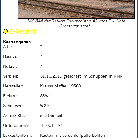
140 844 der Railion Deutschland AG vom Bw. Köln-
Gremberg steht...
Z-Gestellt
Kernangaben:
Alter:
?
Besitzer:
?
Nutzer:
?
Verbleib:
31.10.2019 gesichtet im Schuppen in NNR
Hersteller:
Krauss-Maffei, 19560
Elektrik:
SSW
Schaltwerk:
W29T
Art der Sifa:
elektronisch
Unterbaureihe:
.1: 001 - ???
Lokkastenform:
Kasten mit Verschlei?pufferbohlen