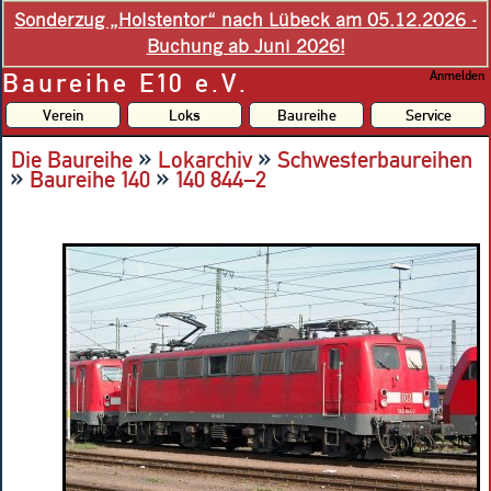
Sonderzug „Holstentor“ nach Lübeck am 05.12.2026 -
Buchung ab Juni 2026!
Baureihe E10 e.V.
Anmelden
Verein
Loks
Baureihe
Service
»
»
Die Baureihe
Lokarchiv
Schwesterbaureihen
»
»
Baureihe 140
140 844–2