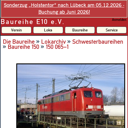
Sonderzug „Holstentor“ nach Lübeck am 05.12.2026 -
Buchung ab Juni 2026!
Baureihe E10 e.V.
Anmelden
Verein
Loks
Baureihe
Service
»
»
Die Baureihe
Lokarchiv
Schwesterbaureihen
»
»
Baureihe 150
150 065–1