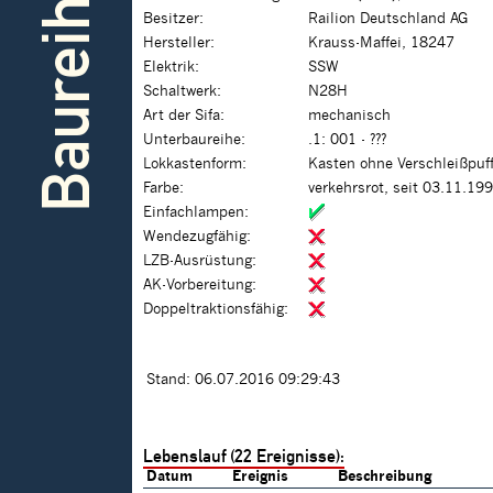
Baureihe
Besitzer:
Railion Deutschland AG
Hersteller:
Krauss-Maffei, 18247
Elektrik:
SSW
Schaltwerk:
N28H
Art der Sifa:
mechanisch
Unterbaureihe:
.1: 001 - ???
Lokkastenform:
Kasten ohne Verschleißpuf
Farbe:
verkehrsrot, seit 03.11.19
Einfachlampen:
Wendezugfähig:
LZB-Ausrüstung:
AK-Vorbereitung:
Doppeltraktionsfähig:
Stand: 06.07.2016 09:29:43
Lebenslauf (22 Ereignisse):
Datum
Ereignis
Beschreibung