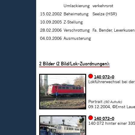
Umlackierung
verkehrsrot
15.02.2002
Beheimatung
Seelze (HSR)
10.09.2005
Z-Stellung
28.02.2006
Verschrottung
Fa. Bender, Leverkuse
04.03.2006
Ausmusterung
2
Bilder (
2
Bild/Lok-Zuordnungen):
140 072–0
Lokführerwechsel bei de
Portrait
(90 Aufrufe)
09.12.2004,
©Ernst Laue
140 072–0
140 072 hinter einer 33