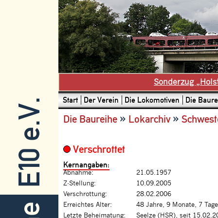
Sonderzug „Hols
Start
Der Verein
Die Lokomotiven
Die Baure
E10 e.V.
»
»
Die Baureihe
Lokarchiv
Schwest
Verschrottet
Kernangaben:
Abnahme:
21.05.1957
Z-Stellung:
10.09.2005
Verschrottung:
28.02.2006
Erreichtes Alter:
48 Jahre, 9 Monate, 7 Tage
Letzte Beheimatung:
Seelze (HSR), seit 15.02.