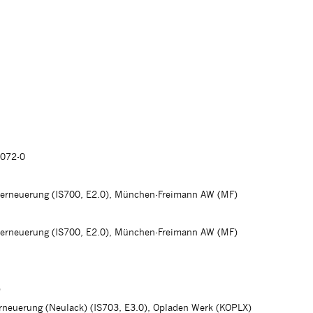
 072-0
herneuerung (IS700, E2.0), München-Freimann AW (MF)
herneuerung (IS700, E2.0), München-Freimann AW (MF)
)
erneuerung (Neulack) (IS703, E3.0), Opladen Werk (KOPLX)