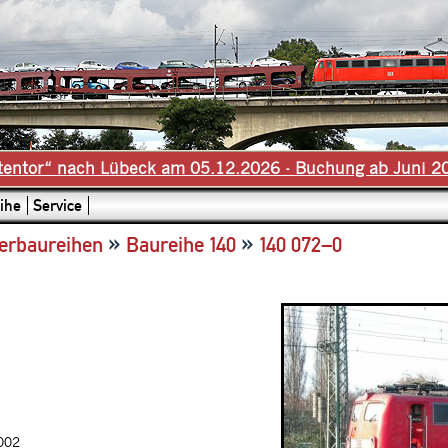
tentor“ nach Lübeck am 05.12.2026 - Buchung ab Juni 2
ihe
Service
»
»
erbaureihen
Baureihe 140
140 072–0
2002