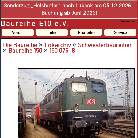
Sonderzug „Holstentor“ nach Lübeck am 05.12.2026 -
Buchung ab Juni 2026!
Baureihe E10 e.V.
Anmelden
Verein
Loks
Baureihe
Service
»
»
Die Baureihe
Lokarchiv
Schwesterbaureihen
»
»
Baureihe 150
150 076–8