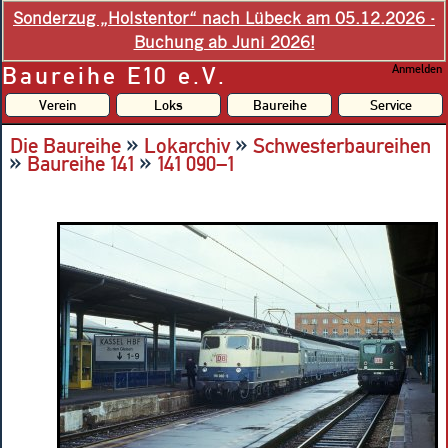
Sonderzug „Holstentor“ nach Lübeck am 05.12.2026 -
Buchung ab Juni 2026!
Baureihe E10 e.V.
Anmelden
Verein
Loks
Baureihe
Service
»
»
Die Baureihe
Lokarchiv
Schwesterbaureihen
»
»
Baureihe 141
141 090–1