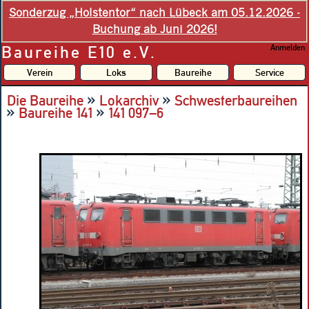
Sonderzug „Holstentor“ nach Lübeck am 05.12.2026 -
Buchung ab Juni 2026!
Baureihe E10 e.V.
Anmelden
Verein
Loks
Baureihe
Service
»
»
Die Baureihe
Lokarchiv
Schwesterbaureihen
»
»
Baureihe 141
141 097–6