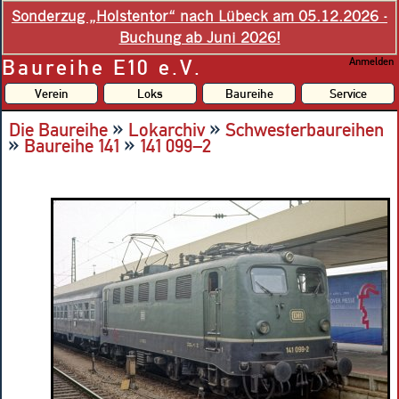
Sonderzug „Holstentor“ nach Lübeck am 05.12.2026 -
Buchung ab Juni 2026!
Baureihe E10 e.V.
Anmelden
Verein
Loks
Baureihe
Service
»
»
Die Baureihe
Lokarchiv
Schwesterbaureihen
»
»
Baureihe 141
141 099–2