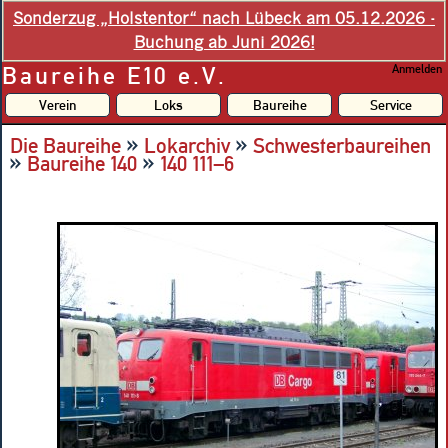
Sonderzug „Holstentor“ nach Lübeck am 05.12.2026 -
Buchung ab Juni 2026!
Baureihe E10 e.V.
Anmelden
Verein
Loks
Baureihe
Service
»
»
Die Baureihe
Lokarchiv
Schwesterbaureihen
»
»
Baureihe 140
140 111–6