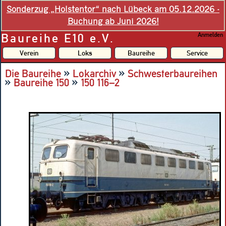
Sonderzug „Holstentor“ nach Lübeck am 05.12.2026 -
Buchung ab Juni 2026!
Baureihe E10 e.V.
Anmelden
Verein
Loks
Baureihe
Service
»
»
Die Baureihe
Lokarchiv
Schwesterbaureihen
»
»
Baureihe 150
150 116–2