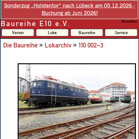
Sonderzug „Holstentor“ nach Lübeck am 05.12.2026 -
Buchung ab Juni 2026!
Baureihe E10 e.V.
Anmelden
Verein
Loks
Baureihe
Service
»
»
Die Baureihe
Lokarchiv
110 002–3