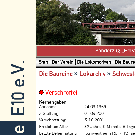
Sonderzug „Hols
Start
Der Verein
Die Lokomotiven
Die Baure
E10 e.V.
»
»
Die Baureihe
Lokarchiv
Schwest
Verschrottet
Kernangaben:
Abnahme:
24.09.1969
Z-Stellung:
01.09.2001
Verschrottung:
??.10.2001
Erreichtes Alter:
32 Jahre, 0 Monate, 6 Tage
Letzte Beheimatung:
Kornwestheim Rbf (TK), se