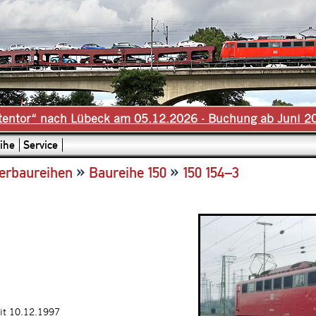
tentor“ nach Lübeck am 05.12.2026 - Buchung ab Juni 2
ihe
Service
»
»
erbaureihen
Baureihe 150
150 154–3
it 10.12.1997