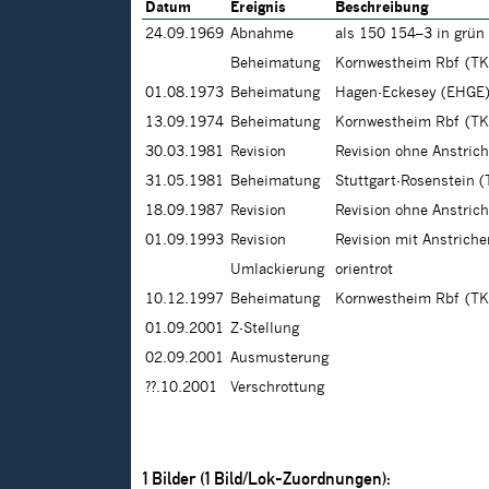
Datum
Ereignis
Beschreibung
24.09.1969
Abnahme
als 150 154–3 in grün
Beheimatung
Kornwestheim Rbf (TK
01.08.1973
Beheimatung
Hagen-Eckesey (EHGE
13.09.1974
Beheimatung
Kornwestheim Rbf (TK
30.03.1981
Revision
Revision ohne Anstric
31.05.1981
Beheimatung
Stuttgart-Rosenstein (
18.09.1987
Revision
Revision ohne Anstric
01.09.1993
Revision
Revision mit Anstrich
Umlackierung
orientrot
10.12.1997
Beheimatung
Kornwestheim Rbf (TK
01.09.2001
Z-Stellung
02.09.2001
Ausmusterung
??.10.2001
Verschrottung
1
Bilder (
1
Bild/Lok-Zuordnungen):