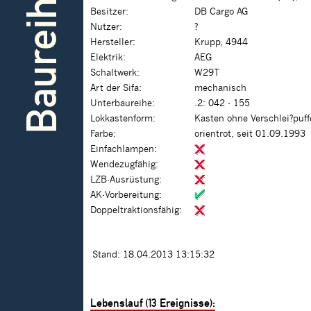
Baureihe
Besitzer:
DB Cargo AG
Nutzer:
?
Hersteller:
Krupp, 4944
Elektrik:
AEG
Schaltwerk:
W29T
Art der Sifa:
mechanisch
Unterbaureihe:
.2: 042 - 155
Lokkastenform:
Kasten ohne Verschlei?puf
Farbe:
orientrot, seit 01.09.1993
Einfachlampen:
Wendezugfähig:
LZB-Ausrüstung:
AK-Vorbereitung:
Doppeltraktionsfähig:
Stand: 18.04.2013 13:15:32
Lebenslauf (13 Ereignisse):