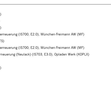
)
)
)
herneuerung (IS700, E2.0), München-Freimann AW (MF)
TS)
herneuerung (IS700, E2.0), München-Freimann AW (MF)
erneuerung (Neulack) (IS703, E3.0), Opladen Werk (KOPLX)
)