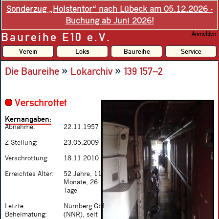
Sonderzug „Holstentor“ nach Lübeck am 05.12.2026 -
Buchung ab Juni 2026!
Baureihe E10 e.V.
Anmelden
Verein
Loks
Baureihe
Service
»
»
Die Baureihe
Lokarchiv
139 157–2
Verschrottet
Kernangaben:
Abnahme:
22.11.1957
Z-Stellung:
23.05.2009
Verschrottung:
18.11.2010
Erreichtes Alter:
52 Jahre, 11
Monate, 26
Tage
Letzte
Nürnberg Gbf
Beheimatung:
(NNR), seit