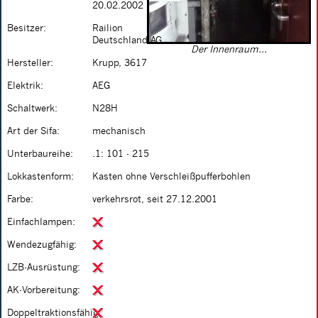
20.02.2002
Besitzer:
Railion
Deutschland AG
Der Innenraum...
Hersteller:
Krupp, 3617
Elektrik:
AEG
Schaltwerk:
N28H
Art der Sifa:
mechanisch
Unterbaureihe:
.1: 101 - 215
Lokkastenform:
Kasten ohne Verschleißpufferbohlen
Farbe:
verkehrsrot, seit 27.12.2001
Einfachlampen:
Wendezugfähig:
LZB-Ausrüstung:
AK-Vorbereitung:
Doppeltraktionsfähig: