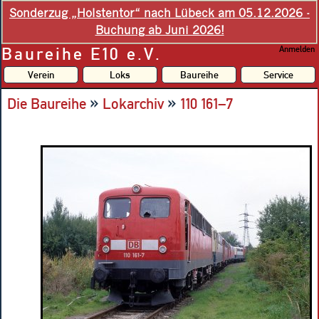
Sonderzug „Holstentor“ nach Lübeck am 05.12.2026 -
Buchung ab Juni 2026!
Baureihe E10 e.V.
Anmelden
Verein
Loks
Baureihe
Service
»
»
Die Baureihe
Lokarchiv
110 161–7